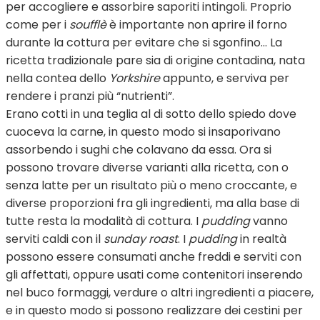
per accogliere e assorbire saporiti intingoli. Proprio
come per i
soufflè
è importante non aprire il forno
durante la cottura per evitare che si sgonfino… La
ricetta tradizionale pare sia di origine contadina, nata
nella contea dello
Yorkshire
appunto, e serviva per
rendere i pranzi più “nutrienti”.
Erano cotti in una teglia al di sotto dello spiedo dove
cuoceva la carne, in questo modo si insaporivano
assorbendo i sughi che colavano da essa. Ora si
possono trovare diverse varianti alla ricetta, con o
senza latte per un risultato più o meno croccante, e
diverse proporzioni fra gli ingredienti, ma alla base di
tutte resta la modalità di cottura. I
pudding
vanno
serviti caldi con il
sunday roast
. I
pudding
in realtà
possono essere consumati anche freddi e serviti con
gli affettati, oppure usati come contenitori inserendo
nel buco formaggi, verdure o altri ingredienti a piacere,
e in questo modo si possono realizzare dei cestini per