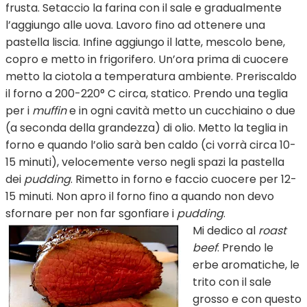
frusta. Setaccio la farina con il sale e gradualmente
l’aggiungo alle uova. Lavoro fino ad ottenere una
pastella liscia. Infine aggiungo il latte, mescolo bene,
copro e metto in frigorifero. Un’ora prima di cuocere
metto la ciotola a temperatura ambiente. Preriscaldo
il forno a 200-220° C circa, statico. Prendo una teglia
per i
muffin
e in ogni cavità metto un cucchiaino o due
(a seconda della grandezza) di olio. Metto la teglia in
forno e quando l’olio sarà ben caldo (ci vorrà circa 10-
15 minuti), velocemente verso negli spazi la pastella
dei
pudding
. Rimetto in forno e faccio cuocere per 12-
15 minuti. Non apro il forno fino a quando non devo
sfornare per non far sgonfiare i
pudding
.
Mi dedico al
roast
beef
. Prendo le
erbe aromatiche, le
trito con il sale
grosso e con questo