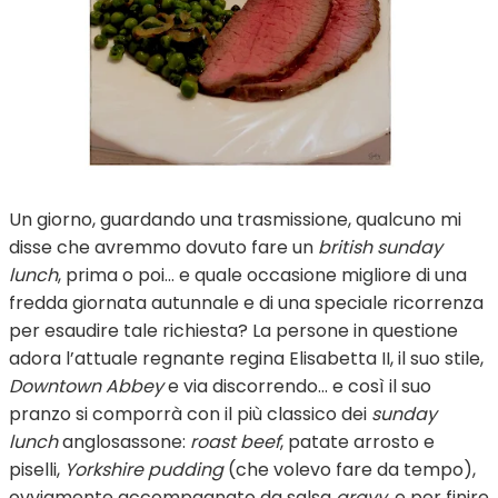
Un giorno, guardando una trasmissione, qualcuno mi
disse che avremmo dovuto fare un
british sunday
lunch
, prima o poi… e quale occasione migliore di una
fredda giornata autunnale e di una speciale ricorrenza
per esaudire tale richiesta? La persone in questione
adora l’attuale regnante regina Elisabetta II, il suo stile,
Downtown Abbey
e via discorrendo… e così il suo
pranzo si comporrà con il più classico dei
sunday
lunch
anglosassone:
roast beef
, patate arrosto e
piselli,
Yorkshire pudding
(che volevo fare da tempo),
ovviamente accompagnato da salsa
gravy
, e per finire