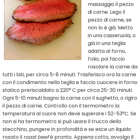
massaggio il pezzo
di carne. Lego il
pezzo di carne, se
non lo è già. Metto
in una casseruola, o
già in una teglia
adatta al forno,
l’olio, poi faccio
rosolare la carne da
tutti i lati, per circa 5-8 minuti. Trasferisco ora la carne
con il condimento nella teglia e faccio cuocere in forno
statico preriscaldato a 220° C per circa 25-30 minuti.
Ogni 5-10 minuti bagno la carne con il sughetto, o rigiro
il pezzo di carne. Controllo con il termometro la
temperatura al cuore non deve superare i 52-53°C. Se
non si ha termometro si può usare il trucco dello
stecchino, pungere in profondità e se esce un liquido
rosato il
roast beef
è pronto. Appena cotto, avvolgo il