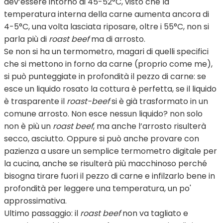
dev’essere intorno ai 45-52°C, visto che la
temperatura interna della carne aumenta ancora di
4-5°C, una volta lasciata riposare, oltre i 55°C, non si
parla più di
roast beef
ma di arrosto.
Se non si ha un termometro, magari di quelli specifici
che si mettono in forno da carne (proprio come me),
si può punteggiate in profondità il pezzo di carne: se
esce un liquido rosato la cottura è perfetta, se il liquido
è trasparente il
roast-beef
si è già trasformato in un
comune arrosto. Non esce nessun liquido? non solo
non è più un
roast beef
, ma anche l’arrosto risulterà
secco, asciutto. Oppure si può anche provare con
pazienza a usare un semplice termometro digitale per
la cucina, anche se risulterà più macchinoso perché
bisogna tirare fuori il pezzo di carne e infilzarlo bene in
profondità per leggere una temperatura, un po'
approssimativa.
Ultimo passaggio: il
roast beef
non va tagliato e