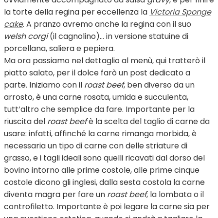
la torte della regina per eccellenza la
Victoria Sponge
cake
. A pranzo avremo anche la regina con il suo
welsh corgi
(il cagnolino)… in versione statuine di
porcellana, saliera e pepiera.
Ma ora passiamo nel dettaglio al menù, qui tratterò il
piatto salato, per il dolce farò un post dedicato a
parte. Iniziamo con il
roast beef
, ben diverso da un
arrosto, è una carne rosata, umida e succulenta,
tutt’altro che semplice da fare. Importante per la
riuscita del
roast beef
è la scelta del taglio di carne da
usare: infatti, affinché la carne rimanga morbida, è
necessaria un tipo di carne con delle striature di
grasso, e i tagli ideali sono quelli ricavati dal dorso del
bovino intorno alle prime costole, alle prime cinque
costole dicono gli inglesi, dalla sesta costola la carne
diventa magra per fare un
roast beef
, la lombata o il
controfiletto. Importante è poi legare la carne sia per