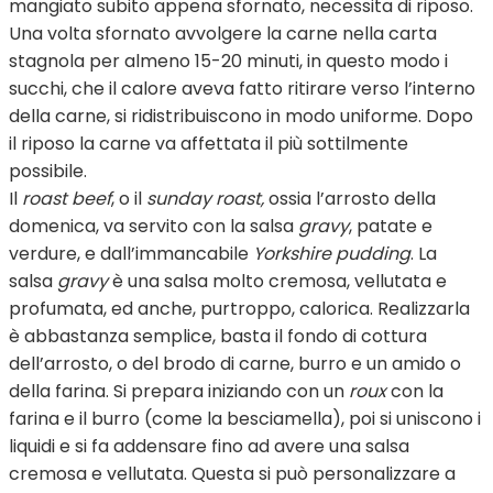
mangiato subito appena sfornato, necessita di riposo.
Una volta sfornato avvolgere la carne nella carta
stagnola per almeno 15-20 minuti, in questo modo i
succhi, che il calore aveva fatto ritirare verso l’interno
della carne, si ridistribuiscono in modo uniforme. Dopo
il riposo la carne va affettata il più sottilmente
possibile.
Il
roast beef
, o il
sunday roast,
ossia l’arrosto della
domenica, va servito con la salsa
gravy
, patate e
verdure, e dall’immancabile
Yorkshire pudding
. La
salsa
gravy
è una salsa molto cremosa, vellutata e
profumata, ed anche, purtroppo, calorica. Realizzarla
è abbastanza semplice, basta il fondo di cottura
dell’arrosto, o del brodo di carne, burro e un amido o
della farina. Si prepara iniziando con un
roux
con la
farina e il burro (come la besciamella), poi si uniscono i
liquidi e si fa addensare fino ad avere una salsa
cremosa e vellutata. Questa si può personalizzare a