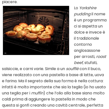
piacere.
Lo
Yorkshire
pudding
il nome
è un programma
ci si aspetta un
dolce e invece è
il tradizionale
contorno
anglosassone
per arrosti,
roast
beef,
stufati,
salsiccie
,
e carni varie. Simile a un
soufflè
con il buco,
viene realizzato con una pastella a base di latte, uova
e farina. Ma il segreto della sua forma è nella cottura:
infatti è molto importante che sia la teglia (io ho usato
una teglia per i
muffin
) che l’olio alla base siano molto
caldi prima di aggiungere la pastella in modo che
questa si gonfi creando una cavità centrale, perfetta