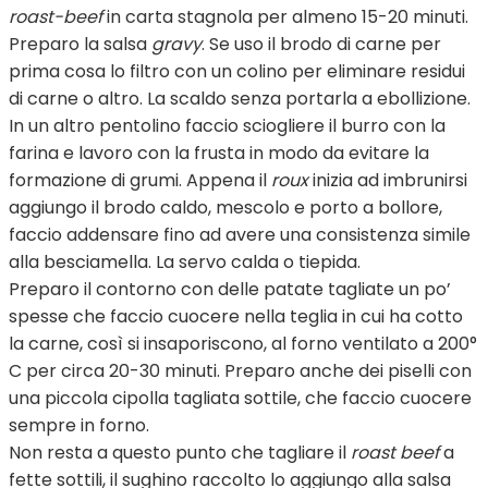
roast-beef
in carta stagnola per almeno 15-20 minuti.
Preparo la salsa
gravy
. Se uso il brodo di carne per
prima cosa lo filtro con un colino per eliminare residui
di carne o altro. La scaldo senza portarla a ebollizione.
In un altro pentolino faccio sciogliere il burro con la
farina e lavoro con la frusta in modo da evitare la
formazione di grumi. Appena il
roux
inizia ad imbrunirsi
aggiungo il brodo caldo, mescolo e porto a bollore,
faccio addensare fino ad avere una consistenza simile
alla besciamella. La servo calda o tiepida.
Preparo il contorno con delle patate tagliate un po’
spesse che faccio cuocere nella teglia in cui ha cotto
la carne, così si insaporiscono, al forno ventilato a 200°
C per circa 20-30 minuti. Preparo anche dei piselli con
una piccola cipolla tagliata sottile, che faccio cuocere
sempre in forno.
Non resta a questo punto che tagliare il
roast beef
a
fette sottili, il sughino raccolto lo aggiungo alla salsa