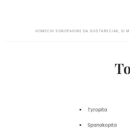
HOME
CHI SONO
PAGINE DA GUSTARE
CIAK, SI 
To
Tyropita
Spanakopita