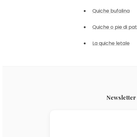
Quiche bufalina
Quiche o pie di pa
La quiche letale
Newsletter