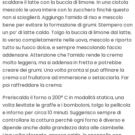
scaldare il latte con la buccia di limone. In una ciotola
mescolo le uova intere con lo zucchero finché questo
non si scioglierà. Aggiungo l’amido di riso e mescolo
bene per evitare la formazione di grumi. Stempero con
un po’ di latte caldo. Tolgo la buccia di limone dal latte,
lo verso completamente nelle uova, mescolo e riporto
tutto su fuoco dolce, e sempre mescolando faccio
addensare. Attenzione che l’amido rende la crema
molto leggera, ma si addensa in fretta e potrebbe
creare dei grumi. Una volta pronta si può affinare la
crema col frullatore ad immersione o setacciarla. Far
poi raffreddare la crema.
Preriscaldo il forno a 200° C in modalità statica, una
volta lievitate le graffe e i bomboloni, tolgo la pellicola
e inforno per circa 10 minuti. Suggerisco sempre di
controllare la cottura perché ogni forno è diverso e
dipende anche dalla grandezza data alle ciambelle.