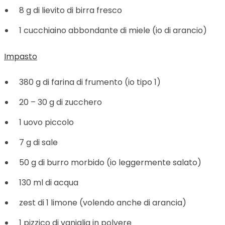
8 g di lievito di birra fresco
1 cucchiaino abbondante di miele (io di arancio)
Impasto
380 g di farina di frumento (io tipo 1)
20 – 30 g di zucchero
1 uovo piccolo
7 g di sale
50 g di burro morbido (io leggermente salato)
130 ml di acqua
zest di 1 limone (volendo anche di arancia)
1 pizzico di vaniglia in polvere