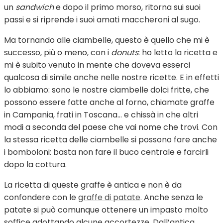
un
sandwich
e dopo il primo morso, ritorna sui suoi
passi e si riprende i suoi amati maccheroni al sugo.
Ma tornando alle ciambelle, questo è quello che mi è
successo, più o meno, con i
donuts
: ho letto la ricetta e
mi è subito venuto in mente che doveva esserci
qualcosa di simile anche nelle nostre ricette. E in effetti
lo abbiamo: sono le nostre ciambelle dolci fritte, che
possono essere fatte anche al forno, chiamate graffe
in Campania, frati in Toscana… e chissà in che altri
modi a seconda del paese che vai nome che trovi. Con
la stessa ricetta delle ciambelle si possono fare anche
i bomboloni: basta non fare il buco centrale e farcirli
dopo la cottura.
La ricetta di queste graffe è antica e non è da
confondere con le
graffe di patate
. Anche senza le
patate si può comunque ottenere un impasto molto
soffice adottando alcune accortezze. Dall’antica