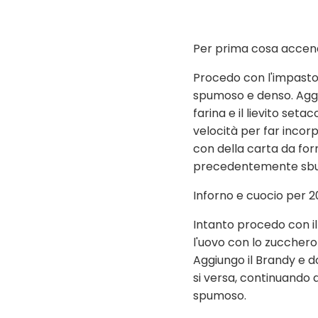
Per prima cosa accendo
Procedo con l'impasto
spumoso e denso. Aggiun
farina e il lievito seta
velocità per far incor
con della carta da for
precedentemente sbucci
Inforno e cuocio per 20
Intanto procedo con il
l'uovo con lo zuccher
Aggiungo il Brandy e do
si versa, continuando 
spumoso.