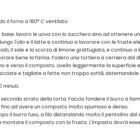
 il forno a 180° C ventilato.
 base: lavoro le uova con lo zucchero sino ad ottenere 
go l'olio e il latte e continuo a lavorare con le fruste ele
cciati, il sale e la scorza di limone grattugiata, e continuo 
porare bene la farina. Fodero una tortiera a cerniera dal 
no e verso il composto. Livello leggermente la superficie 
ate e tagliate a fette non troppo sottili, sistemandole 
 minuti.
 secondo strato della torta. Faccio fondere il burro a fi
o fino ad avere un composto molto spumoso e denso.
po il burro fuso, a filo distanziando molto il pentolino da
a montare il composto con la frusta. L'impasto dovrà esse