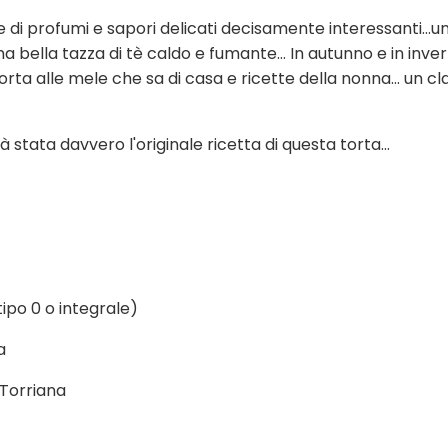
e di profumi e sapori delicati decisamente interessanti…u
ella tazza di tè caldo e fumante... In autunno e in inver
rta alle mele che sa di casa e ricette della nonna... un cl
tata davvero l'originale ricetta di questa torta...
tipo 0 o integrale)
a
 Torriana