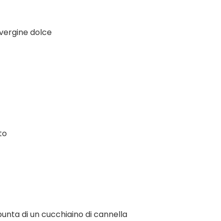
avergine dolce
to
punta di un cucchiaino di cannella