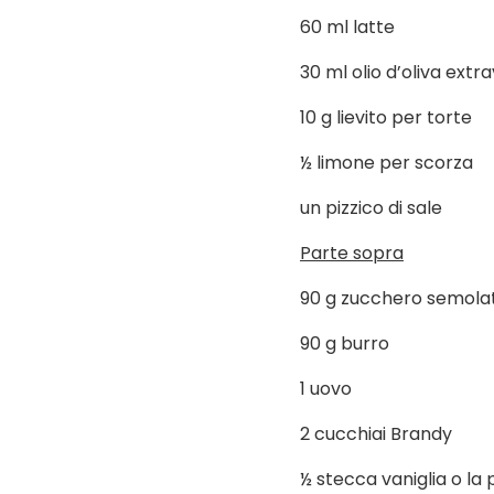
60 ml latte
30 ml olio d’oliva extr
10 g lievito per torte
½ limone per scorza
un pizzico di sale
Parte sopra
90 g zucchero semola
90 g burro
1 uovo
2 cucchiai Brandy
½ stecca vaniglia o la 