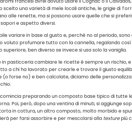
i aromi francesi avrei dovuto usare il Cognac o il Calvado
o scelto una varietà di mele locali antiche, le grigie di Tor
no alle renette, ma si possono usare quelle che si prefe
 sapori e aspetto diversi.
ile variare in base al gusto e, perché no al periodo, sono 
ho voluto profumare tutto con la cannella, regalando così a
o superiore, ben diverso se invece si usa solo la vaniglia.
in pasticceria cambiare le ricette è sempre un rischio,
o a chi ha lavorato per crearle e trovare il giusto equilib
 (o forse no) e ben calcolate, diciamo delle personalizz
schio.
i comincia preparando un composto base tipico di tutte le
nforna. Poi, però, dopo una ventina di minuti, si aggiunge so
 torta in cottura, un altro composto, molto morbido e spu
glierà per farsi assorbire e per mescolarsi alla
texture
più 