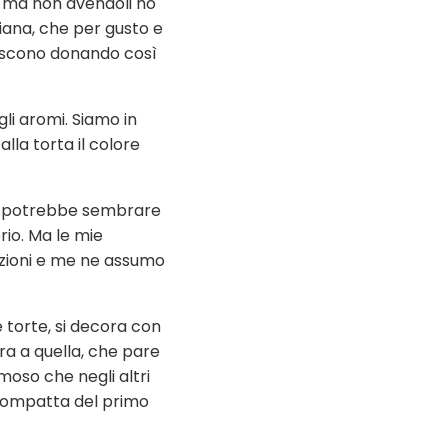
s, ma non avendoli ho
riana, che per gusto e
riscono donando così
gli aromi. Siamo in
lla torta il colore
 e potrebbe sembrare
rio. Ma le mie
azioni e me ne assumo
 torte, si decora con
pra a quella, che pare
moso che negli altri
compatta del primo