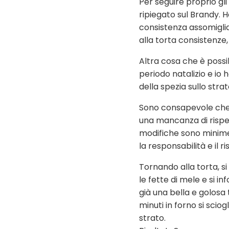
Per seguire proprio gl
ripiegato sul Brandy. H
consistenza assomiglia
alla torta consistenze,
Altra cosa che è possib
periodo natalizio e io 
della spezia sullo strat
Sono consapevole che 
una mancanza di rispett
modifiche sono minime
la responsabilità e il ri
Tornando alla torta, s
le fette di mele e si i
già una bella e golosa
minuti in forno si scio
strato.