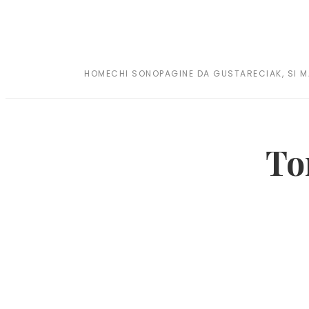
HOME
CHI SONO
PAGINE DA GUSTARE
CIAK, SI 
To