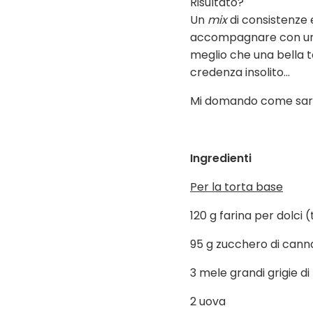
Risultato?
Un
mix
di consistenze 
accompagnare con una b
meglio che una bella to
credenza insolito...
Mi domando come sarà s
Ingredienti
Per la torta base
120 g farina per dolci (
95 g zucchero di cann
3 mele grandi grigie di
2 uova