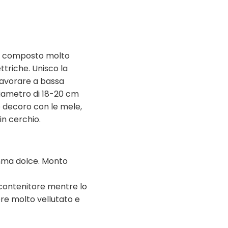
un composto molto
ttriche. Unisco la
a lavorare a bassa
diametro di 18-20 cm
e decoro con le mele,
in cerchio.
amma dolce. Monto
l contenitore mentre lo
re molto vellutato e